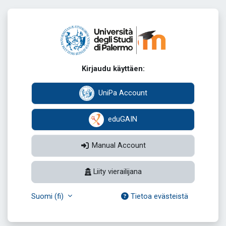
Siirry pääsisältöön
Kirjaudu Elearn
Kirjaudu käyttäen:
UniPa Account
eduGAIN
Manual Account
Liity vierailijana
Suomi ‎(fi)‎
Tietoa evästeistä