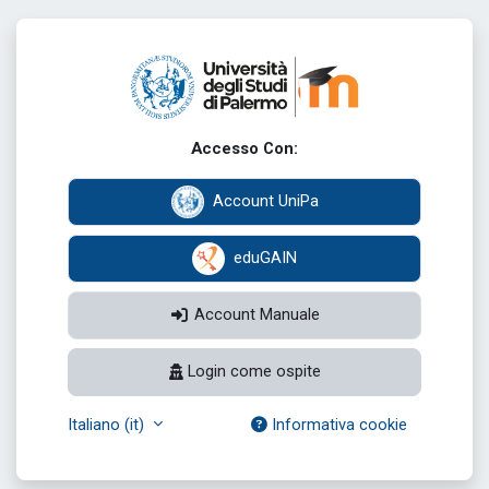
Vai al contenuto principale
Login su Elearn
Accesso Con:
Account UniPa
eduGAIN
Account Manuale
Login come ospite
Italiano ‎(it)‎
Informativa cookie