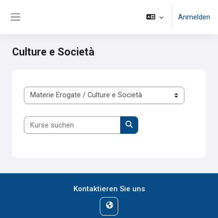
Zum Hauptinhalt
Anmelden
Website-Übersicht
Culture e Società
Kursbereiche
Kurse suchen
Kurse suchen
Kontaktieren Sie uns