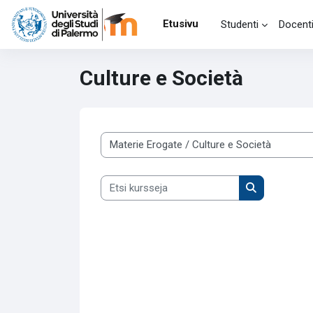
Siirry pääsisältöön
Etusivu
Studenti
Docent
Culture e Società
Kurssikategoriat
Etsi kursseja
Etsi kursseja