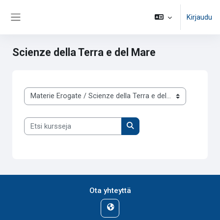
Siirry pääsisältöön
Kirjaudu
Sivupaneeli
Scienze della Terra e del Mare
Kurssikategoriat
Etsi kursseja
Etsi kursseja
Ota yhteyttä