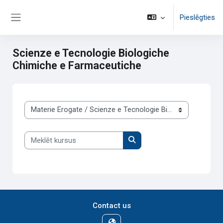
Atvērt galveno saturu
Pieslēgties
Sānu panelis
Scienze e Tecnologie Biologiche
Chimiche e Farmaceutiche
Kursu kategorijas
Meklēt kursus
Meklēt kursus
Contact us