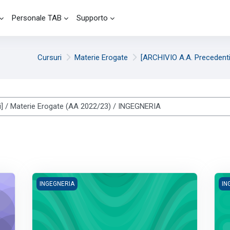
Personale TAB
Supporto
Cursuri
Materie Erogate
[ARCHIVIO A.A. Precedenti
 - Peri Daniele (A.A. 2022/2023)
03324 - Fisica tecnica ambientale (9 CFU) - Scaccianoce 
037
INGEGNERIA
IN