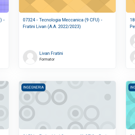
) -
07324 - Tecnologia Meccanica (9 CFU) -
18
Fratini Livan (A.A. 2022/2023)
Pe
Livan Fratini
Formator
di sistemi e processi c.i. - Modulo efficienza energetica (6 CFU) - 
21501 - Embedded Systems (6 CFU) - Peri Daniele (A.A. 
216
INGEGNERIA
IN