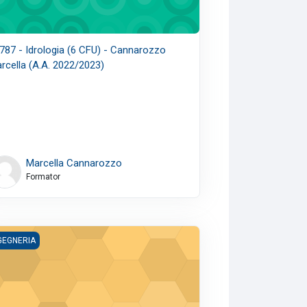
787 - Idrologia (6 CFU) - Cannarozzo
rcella (A.A. 2022/2023)
Marcella Cannarozzo
Formator
A. 2022/2023)
73 - Calcolatori Elettronici C.I. (12 CFU) - Peri Daniele (A.A. 2022/202
GEGNERIA