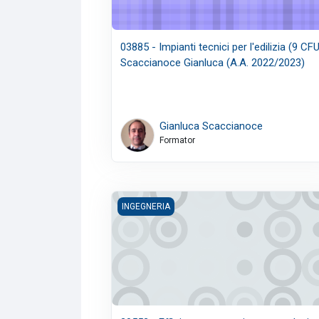
03885 - Impianti tecnici per l'edilizia (9 CFU
Scaccianoce Gianluca (A.A. 2022/2023)
Gianluca Scaccianoce
Formator
20552 - Efficienza energetica e eco-design 
INGEGNERIA