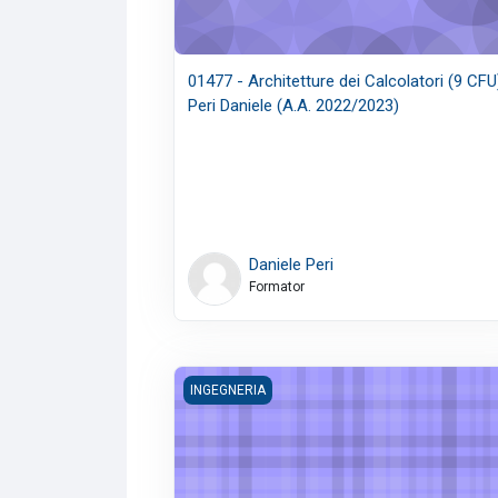
01477 - Architetture dei Calcolatori (9 CFU
Peri Daniele (A.A. 2022/2023)
Daniele Peri
Formator
03885 - Impianti tecnici per l'edilizia (9 C
INGEGNERIA