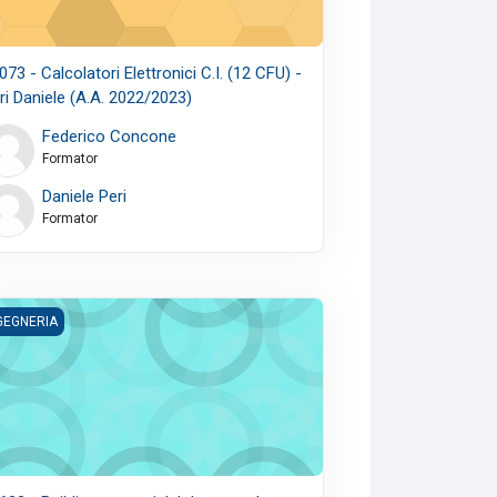
073 - Calcolatori Elettronici C.I. (12 CFU) -
ri Daniele (A.A. 2022/2023)
Federico Concone
Formator
Daniele Peri
Formator
Scaccianoce Gianluca (A.A. 2022/2023)
2022/2023)
22 - Buildings materials' decay and diagnostics (6 CFU) - Megna Ba
GEGNERIA