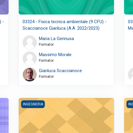
) -
03324 - Fisica tecnica ambientale (9 CFU) -
03
Scaccianoce Gianluca (A.A. 2022/2023)
Ma
Maria La Gennusa
Formator
Massimo Morale
Formator
Gianluca Scaccianoce
Formator
FU) - Scaccianoce Gianluca (A.A. 2022/2023)
07324 - Tecnologia Meccanica (9 CFU) - Fratini Livan (A.
180
INGEGNERIA
IN