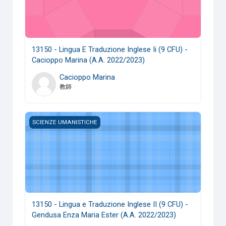
13150 - Lingua E Traduzione Inglese Ii (9 CFU) -
Cacioppo Marina (A.A. 2022/2023)
Cacioppo Marina
教師
13150 - Lingua e Traduzione Inglese II (9 CFU) - Gendusa E
SCIENZE UMANISTICHE
13150 - Lingua e Traduzione Inglese II (9 CFU) -
Gendusa Enza Maria Ester (A.A. 2022/2023)