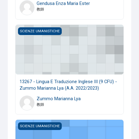
Gendusa Enza Maria Ester
教師
13267 - Lingua E Traduzione Inglese III (9 CFU) - Zummo M
SCIENZE UMANISTICHE
13267 - Lingua E Traduzione Inglese III (9 CFU) -
Zummo Marianna Lya (A.A. 2022/2023)
Zummo Marianna Lya
教師
13267 - Lingua E Traduzione Inglese III (m-z) (9 CFU) - Riz
SCIENZE UMANISTICHE