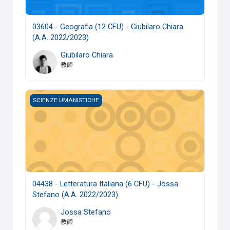
03604 - Geografia (12 CFU) - Giubilaro Chiara
(A.A. 2022/2023)
Giubilaro Chiara
教師
04438 - Letteratura Italiana (6 CFU) - Jossa Stefano (A.A. 
SCIENZE UMANISTICHE
04438 - Letteratura Italiana (6 CFU) - Jossa
Stefano (A.A. 2022/2023)
Jossa Stefano
教師