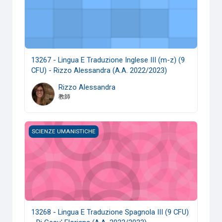
13267 - Lingua E Traduzione Inglese III (m-z) (9
CFU) - Rizzo Alessandra (A.A. 2022/2023)
Rizzo Alessandra
教師
13268 - Lingua E Traduzione Spagnola III (9 CFU) - Di Gesu'
SCIENZE UMANISTICHE
13268 - Lingua E Traduzione Spagnola III (9 CFU)