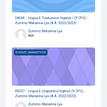
04644 - Lingua E Traduzione Inglese I (9 CFU) -
Zummo Marianna Lya (A.A. 2022/2023)
Zummo Marianna Lya
教師
09257 - Lingua E Linguistica Inglese (9 CFU) - Zummo Mari
SCIENZE UMANISTICHE
09257 - Lingua E Linguistica Inglese (9 CFU) -
Zummo Marianna Lya (A.A. 2022/2023)
Zummo Marianna Lya