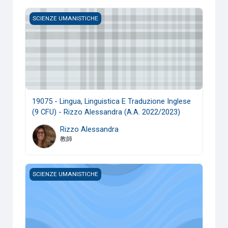
19075 - Lingua, Linguistica E Traduzione Inglese (9 CFU) - 
SCIENZE UMANISTICHE
19075 - Lingua, Linguistica E Traduzione Inglese
(9 CFU) - Rizzo Alessandra (A.A. 2022/2023)
Rizzo Alessandra
教師
S
SCIENZE UMANISTICHE