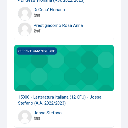
- Di Gesu' Floriana (A.A. 2022/2023)
Di Gesu' Floriana
教師
Prestigiacomo Rosa Anna
教師
15000 - Letteratura Italiana (12 CFU) - Jossa Stefano (A.A.
SCIENZE UMANISTICHE
15000 - Letteratura Italiana (12 CFU) - Jossa
Stefano (A.A. 2022/2023)
Jossa Stefano
教師