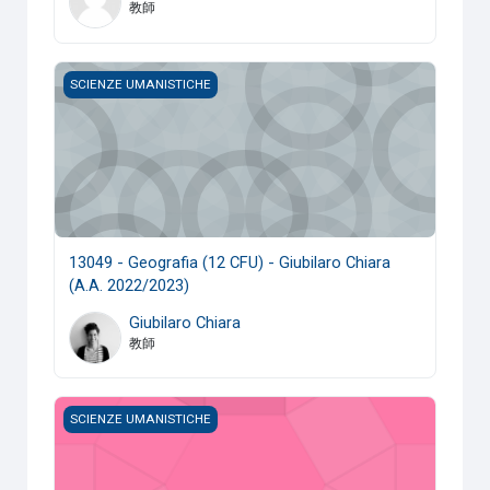
教師
13049 - Geografia (12 CFU) - Giubilaro Chiara (A.A. 2022/20
SCIENZE UMANISTICHE
13049 - Geografia (12 CFU) - Giubilaro Chiara
(A.A. 2022/2023)
Giubilaro Chiara
教師
13150 - Lingua E Traduzione Inglese Ii (9 CFU) - Cacioppo 
SCIENZE UMANISTICHE