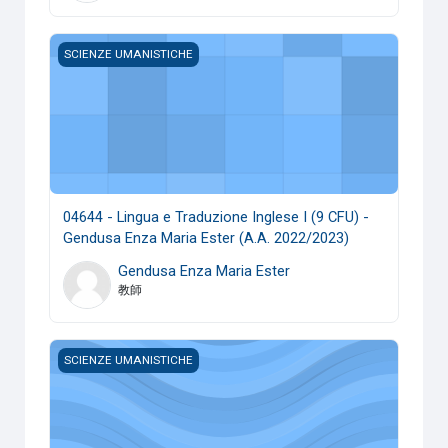
04644 - Lingua e Traduzione Inglese I (9 CFU) - Gendusa En
SCIENZE UMANISTICHE
04644 - Lingua e Traduzione Inglese I (9 CFU) -
Gendusa Enza Maria Ester (A.A. 2022/2023)
Gendusa Enza Maria Ester
教師
04644 - Lingua E Traduzione Inglese I (9 CFU) - Zummo Mar
SCIENZE UMANISTICHE