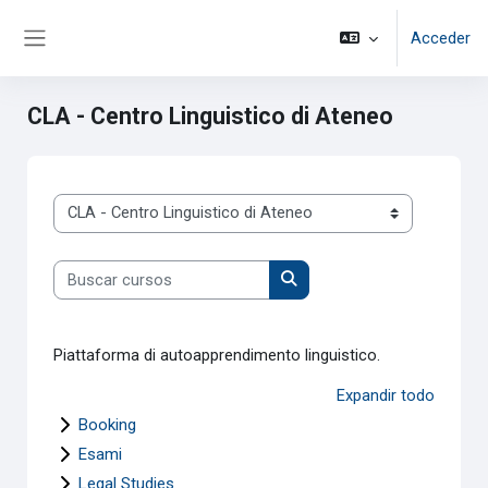
Salta al contenido principal
Acceder
Panel lateral
CLA - Centro Linguistico di Ateneo
Categorías
Buscar cursos
Buscar cursos
Piattaforma di autoapprendimento linguistico.
Expandir todo
Booking
Esami
Legal Studies