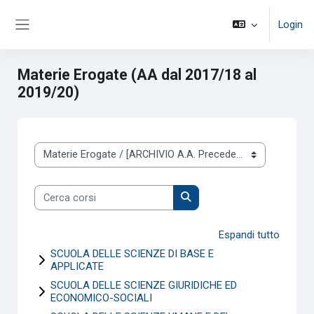
Vai al contenuto principale
Login
Pannello laterale
Materie Erogate (AA dal 2017/18 al
2019/20)
Categorie di corso
Cerca corsi
Cerca corsi
Espandi tutto
SCUOLA DELLE SCIENZE DI BASE E
APPLICATE
SCUOLA DELLE SCIENZE GIURIDICHE ED
ECONOMICO-SOCIALI