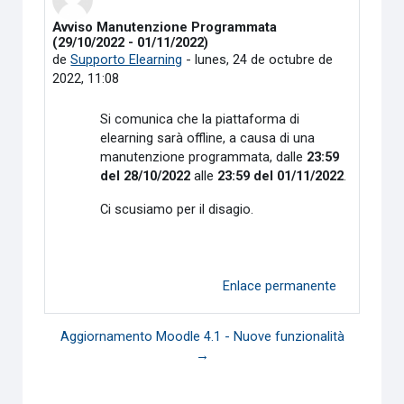
Avviso Manutenzione Programmata
Número de respuestas: 0
(29/10/2022 - 01/11/2022)
de
Supporto Elearning
-
lunes, 24 de octubre de
2022, 11:08
Si comunica che la piattaforma di
elearning sarà offline, a causa di una
manutenzione programmata, dalle
23:59
del 28/10/2022
alle
23:59 del 01/11/2022
.
Ci scusiamo per il disagio.
Enlace permanente
Aggiornamento Moodle 4.1 - Nuove funzionalità
→