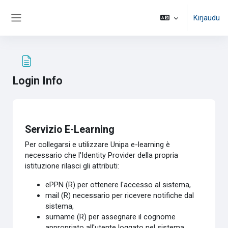
Siirry pääsisältöön
Kirjaudu
Sivupaneeli
Login Info
Suorituksen vaatimukset
Servizio E-Learning
Per collegarsi e utilizzare Unipa e-learning è
necessario che l'Identity Provider della propria
istituzione rilasci gli attributi:
ePPN (R) per ottenere l'accesso al sistema,
mail (R) necessario per ricevere notifiche dal
sistema,
surname (R) per assegnare il cognome
appropriato all'utente loggato nel sistema