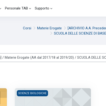
Personale TAB
Supporto
Corsi
Materie Erogate
[ARCHIVIO A.A. Preceden
SCUOLA DELLE SCIENZE DI BASE
URA MARTINO DELIA FRANCESCA (A.A. 2017/2018)
01874 - CHIMICA FISICA (3 cfu) - LOMBARDO RENATO (A
SCIENZE BIOLOGICHE