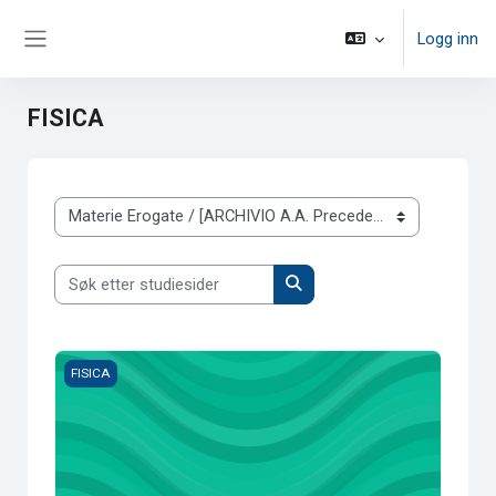
Gå til hovedinnhold
Logg inn
Sidepanel
FISICA
Kurskategorier
Søk etter studiesider
Søk etter studiesider
02335 - DIDATTICA DELLA FISICA (6 cfu) - FAZIO CLAUDIO 
FISICA