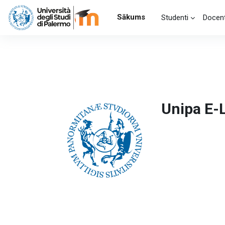
Atvērt galveno saturu
Sākums
Studenti
Docent
Unipa E-