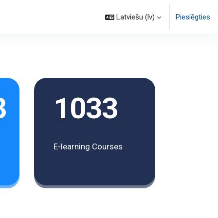
Latviešu ‎(lv)‎
Pieslēgties
3
1033
E-learning Courses