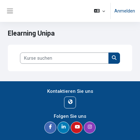
Zum Hauptinhalt
Anmelden
Website-Übersicht
Elearning Unipa
Kurse suchen
Kurse suche
Kontaktieren Sie uns
Folgen Sie uns