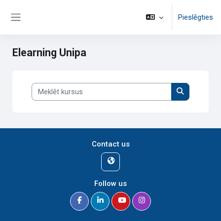
Atvērt galveno saturu
Pieslēgties
Sānu panelis
Elearning Unipa
Meklēt kursus
Meklēt kurs
Contact us
Follow us